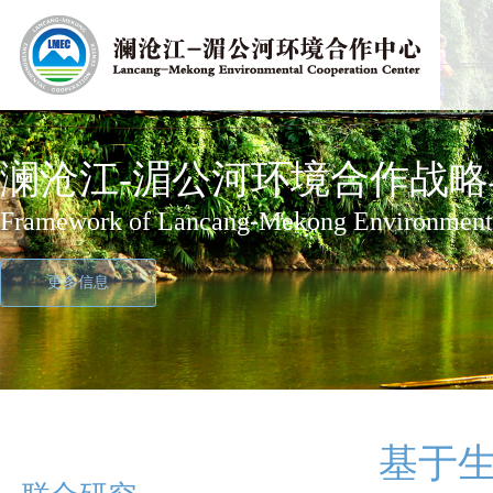
澜沧江-湄公河环境合作战略
绿色澜湄计划
澜沧江-湄公河环境合作战略与行
Lancang-Mekong Environmental Cooperation
Green Lancang-Mekong Initiative
Framework of Lancang-Mekong Environmental
更多信息
更多信息
更多信息
基于