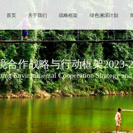
首页
关于我们
战略框架
绿色澜湄计划
境合作战略
合作战略与行动框架2023-20
tal Cooperation Strategy
iative
ng Environmental Cooperation Strategy and 