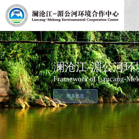
澜沧江-湄公河环
绿色澜湄计划
澜沧江-湄公河环境
Lancang-Mekong Environmen
Green Lancang-Mekong Init
Framework of Lancang-Meko
更多信息
更多信息
更多信息